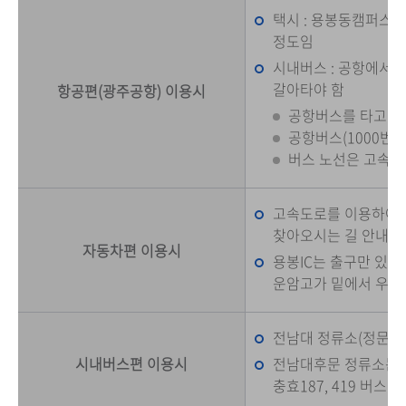
택시 : 용봉동캠퍼스까지
정도임
시내버스 : 공항에서
갈아타야 함
항공편(광주공항) 이용시
공항버스를 타고 광
공항버스(1000번
버스 노선은 고속버
고속도로를 이용하여 용
찾아오시는 길 안내의 
자동차편 이용시
용봉IC는 출구만 있고
운암고가 밑에서 우회
전남대 정류소(정문)는 풍
시내버스편 이용시
전남대후문 정류소는 진월0
충효187, 419 버스