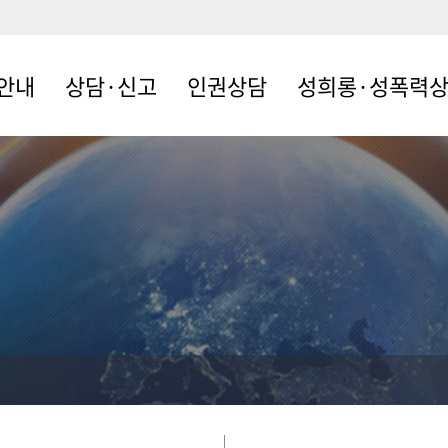
안내
상담·신고
인권상담
성희롱·성폭력
개
이용안내
인권이란?
성희롱·성폭력이란?
사건처리절차
 사람들
자주하는 질문
는 길
비밀글 상담
피해신고