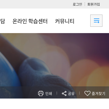
로그인
회원가입
상담
온라인 학습센터
커뮤니티
교육안내
공지사항
새소식
자유게시판
자료실
관련사이트
인쇄
공유
즐겨찾기